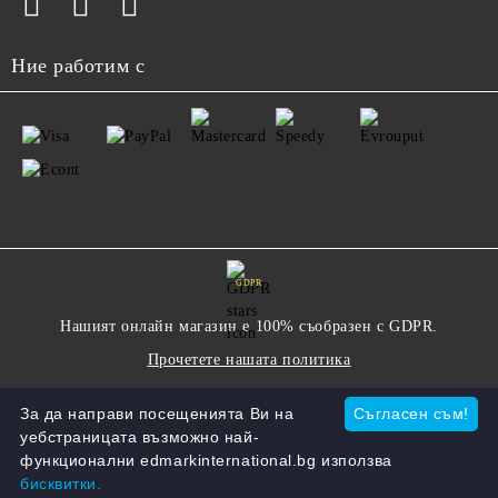
Ние работим с
GDPR
Нашият онлайн магазин е 100% съобразен с GDPR.
Прочетете нашата политика
За да направи посещенията Ви на
Съгласен съм!
Моите лични данни
уебстраницата възможно най-
функционални edmarkinternational.bg използва
бисквитки.
Онлайн магазин от SELITON