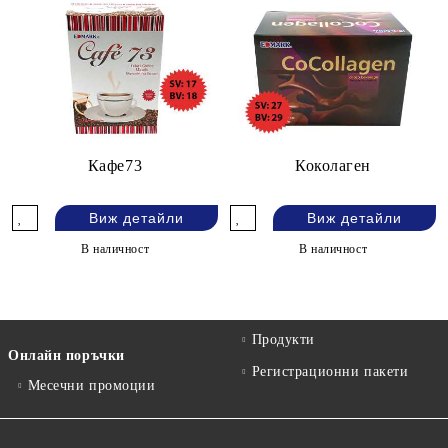
Кафе73
Коколаген
Виж детайли
Виж детайли
В наличност
В наличност
Продукти
Онлайн поръчки
Регистрационни пакети
Месечни промоции