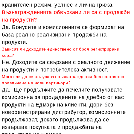
хранителен режим, уелнес и лична грижа.
Възнагражденията обвързани ли са с продажби
на продукти?
Да. Бонусите и комисионните се формират на
база реално реализирани продажби на
продукти.
Зависят ли доходите единствено от броя регистрирани
хора?
Не. Доходите са свързани с реалното движение
на продукти и потребителска активност.
Могат ли да се получа
ват възнаграждения без постоянно
привличане на нови партньори?
Дa.
Ще продължите да печелите получавате
комисионна за продадените на дребно от вас
продукти на Едмарк на клиенти.
Дори без
новорегистрирани дистрибутор, комисионните
продължават, докато продължава да се
извършва покупката и продажбата на