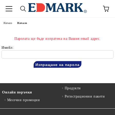
Начало
Начало
Паролата ще бъде изпратена на Вашия email адрес.
Имейл:
Продукти
Онлайн поръчки
Регистрационни пакети
Месечни промоции