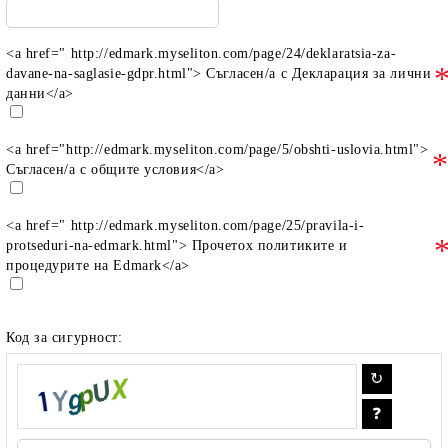
<a href=" http://edmark.myseliton.com/page/24/deklaratsia-za-
davane-na-saglasie-gdpr.html"> Съгласен/а с Декларация за лични
данни</a>
<a href="http://edmark.myseliton.com/page/5/obshti-uslovia.html">
Съгласен/а с общите условия</a>
<a href=" http://edmark.myseliton.com/page/25/pravila-i-
protseduri-na-edmark.html"> Прочетох политиките и
процедурите на Edmark</a>
Код за сигурност: