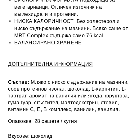
вегетарианци. Отличен източник на
въглехидрати и протеини.
НИСКА КАЛОРИЧНОСТ
Без холестерол и
ниско съдържание на мазнини. Всяко саше от
MRT Complex съдържа само 76 kcal.​
БАЛАНСИРАНО ХРАНЕНЕ
ДОПЪЛНИТЕЛНА ИНФОРМАЦИЯ
Състав:
Мляко с ниско съдържание на мазнини,
соев протеинов изолат, шоколад, L-карнитин, L-
тартрат, аромат на ванилия или ягода, фруктоза,
гума гуар, сгъстител, малтодекстрин, стевия,
витамин С, Е, В комплекс, ванилин, ванилия.
Опаковка:
28 сашета / кутия
Вкусове:
шоколад