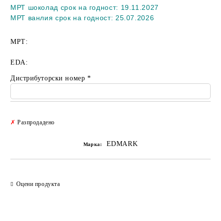
МРТ шоколад срок на годност: 19.11.2027
МРТ ванлия срок на годност: 25.07.2026
МРТ:
EDA:
Дистрибуторски номер
*
Добави в желани
✗
Разпродадено
EDMARK
Марка:
Оцени продукта